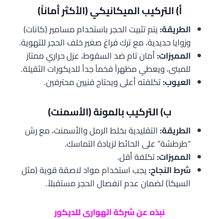
أ) التركيب الميكانيكي (الأكثر أماناً)
الطريقة:
يتم تثبيت الحجر باستخدام مسامير (كانات)
وزوايا حديدية، مع ترك فراغ صغير خلف الحجر للتهوية.
المميزات:
أمان تام ضد السقوط، عزل حراري ممتاز
للمبنى، ويعطي مظهراً فخماً جداً للديكورات الثقيلة.
العيوب:
تكلفته أعلى ويحتاج فنيين محترفين.
ب) التركيب بالمونة (الأسمنت)
الطريقة:
التقليدية بخلط الرمل والأسمنت، مع رش
“طرطشة” على الحائط لزيادة التماسك.
المميزات:
تكلفة أقل.
شرط النجاح:
يجب استخدام مواد لاصقة قوية (مثل
السيكا) لضمان عدم انفصال الحجر مستقبلاً.
نبذه عن شركة الهوارى للديكور