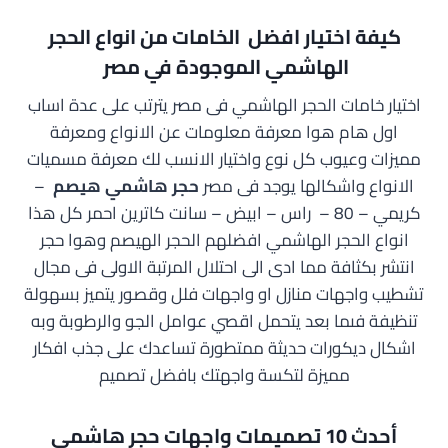
كيفة اختيار افضل الخامات من انواع الحجر
الهاشمي الموجودة في مصر
اختيار خامات الحجر الهاشمي فى مصر يترتب على عدة اساب
اول هام هوا معرفة معلومات عن الانواع ومعرفة
مميزات وعيوب كل نوع واختيار الانسب لك معرفة مسميات
الانواع واشكالها يوجد فى مصر
حجر هاشمي هيصم
–
كريمي – 80 – راس – ابيض – سانت كاترين احمر كل هذا
انواع الحجر الهاشمي افضلهم الحجر الهيصم وهوا حجر
انتشر بكثافة مما ادى الى احتلال المرتبة الاولى فى مجال
تشطيب واجهات منازل او واجهات فلل وقصور يتميز بسهولة
تنظيفة فىما بعد يتحمل اقصي عوامل الجو والرطوبة وبه
اشكال ديكورات حديثة ممتطورة تساعدك على جذب افكار
مميزة لتكسة واجهتك بافضل تصميم
أحدث 10 تصميمات واجهات حجر هاشمي