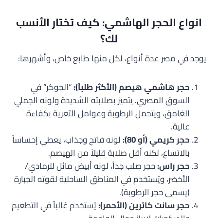
انواع الحجر الهاشمي: كيف تختار الأنسب
لك؟
يوجد في مصر عدة أنواع، لكل منها طابع خاص، وأشهرها:
حجر هاشمي هيصم (الأكثر طلباً):
“الجوكر” في
السوق المصري. يتميز بصلابته الشديدة ولونه الجملي
الغامق، ويتحمل الرطوبة وعوامل التعرية بكفاءة
عالية.
حجر كريمي (أو 80):
لونه فاتح وجذاب، يعطي إحساساً
بالاتساع، لكنه أقل صلابة قليلاً من الهيصم.
حجر راس:
حجر صلب جداً، لونه أبيض مائل للرمادي/
الأخضر، ويُستخدم في المناطق الساحلية لقوته الجبارة
(يسمى حجر الرطوبة).
حجر سانت كاترين (الأحمر):
يُستخدم غالباً في التطعيم