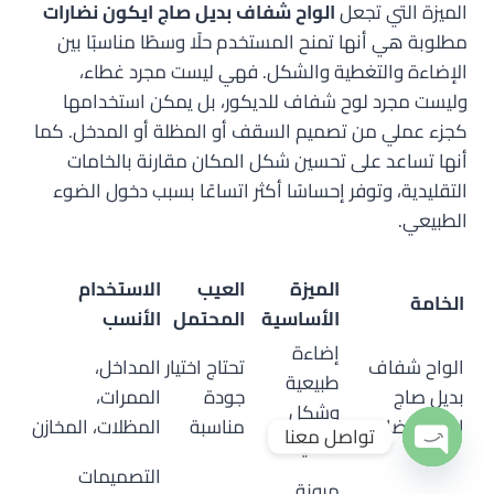
الميزة التي تجعل
الواح شفاف بديل صاج ايكون نضارات
مطلوبة هي أنها تمنح المستخدم حلًا وسطًا مناسبًا بين
الإضاءة والتغطية والشكل. فهي ليست مجرد غطاء،
وليست مجرد لوح شفاف للديكور، بل يمكن استخدامها
كجزء عملي من تصميم السقف أو المظلة أو المدخل. كما
أنها تساعد على تحسين شكل المكان مقارنة بالخامات
التقليدية، وتوفر إحساسًا أكثر اتساعًا بسبب دخول الضوء
الطبيعي.
الميزة
العيب
الاستخدام
الخامة
الأساسية
المحتمل
الأنسب
إضاءة
الواح شفاف
تحتاج اختيار
المداخل،
طبيعية
بديل صاج
جودة
الممرات،
وشكل
ايكون نضارات
مناسبة
المظلات، المخازن
تواصل معنا
عملي
التصميمات
Open
مرونة