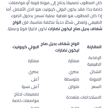
كان المطلوب تصميمًا يحتاج إلى مرونة قوية أو مواصفات
خاصة جدًا، فقد يكون البولي كربونيت هو الحل الأفضل. أما
إذا كان المطلوب هو تغطية عملية تسمح بدخول الضوء
الطبيعي وتعطي شكلًا حديثًا بتكلفة مناسبة، فإن
الواح
شفاف بديل صاج ايكون نضارات
تكون اختيارًا قويًا وعمليًا.
الواح شفاف بديل صاج
المقارنة
البولي كربونيت
ايكون نضارات
الإضاءة
ممتازة
ممتازة
الطبيعية
الشكل
عصري
عصري
المرونة
متوسطة
أعلى
السعر
متوازن
أعلى نسبيًا
تصميمات تحتاج
الاستخدامات
متعددة
مواصفات خاصة
الوزن
خفيف
خفيف