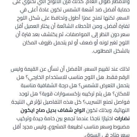
والأمطار طوال العام. كذلك فإن الألواح التي تحتوي على
حماية أفضل ضد أشعة الشمس تكون عادة أعلى في
السعر، لكنها تمنح عمرًا أطول وتحافظ على شكل اللوح
لفترة أفضل. ومن الأخطاء الشائعة أن يختار العميل أقل
سعر دون النظر إلى المواصفات، ثم يكتشف بعد فترة أن
اللوح تغير لونه أو ضعف أو لم يتحمل ظروف المكان
بالشكل المطلوب.
لذلك عند تقييم السعر، الأفضل أن تسأل عن القيمة وليس
الرقم فقط. هل اللوح مناسب للاستخدام الخارجي؟ هل
يتحمل التعرض للشمس؟ هل درجة الشفافية مناسبة
للمكان؟ هل يتم تركيبه بإكسسوارات قوية؟ هل توجد
فواصل تمنع التسريب؟ كل هذه التفاصيل تؤثر في النتيجة
النهائية. وبذلك تكون
الواح شفاف بديل صاج ايكون
نضارات
اختيارًا ناجحًا عندما تجمع بين خامة جيدة وتركيب
مضبوط وسعر مناسب لطبيعة المشروع، وليس مجرد أقل
سعر متاح في السوق.