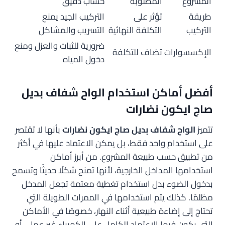
المشروع
المطلوبة
حساب دقيق
طريقة
تؤثر على
التركيب الجيد يمنع
التركيب
التكلفة النهائية
التسريب والمشاكل
ضرورية للثبات والعزل ومنع
الإكسسوارات
تضاف للتكلفة
دخول المياه
أفضل أماكن استخدام الواح شفاف بديل
صاج ايكون نضارات
تتميز
الواح شفاف بديل صاج ايكون نضارات
بأنها لا تقتصر
على استخدام واحد فقط، بل يمكن الاعتماد عليها في أكثر
من تطبيق حسب طبيعة المشروع. من أبرز أماكن
استخدامها المداخل الخارجية، لأنها تمنح شكلًا حديثًا وتسمح
بدخول الضوء بدل استخدام تغطية معتمة تجعل المدخل
مظلمًا. كذلك يتم استخدامها في الممرات الطويلة التي
تحتاج إلى إضاءة طبيعية أثناء النهار، خصوصًا في الأماكن
التي يكون فيها الاعتماد الكامل على الكهرباء غير عملي أو