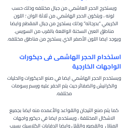
ويستخرج الحجر العاشمي من جبال مختلفه وذلك حسب
لونه ، ويتكون الحجر الهاشمي من ثلاثة الوان ؛ اللون
الكريمي “بدرجاته” وذلك يستخرج من جبال المقطم وايضا
مناطق العين السخنة الواقعة بالقرب من السويس.
ويوجد ايضا اللون الأصفر الذي يستخرج من مناطق مختلفه.
استخدام الحجر الهاشمى فى ديكورات
الواجهات الخارجية
ويستخدم الحجر الهاشمي ايضا في صنع الديكورات والحليات
والكرانيش والضفائر حيث يتم الحفر عليه ورسم رسومات
مختلفه.
كما يتم صنع التيجان والقواعد والأعمده منه ايضا بجميع
الاشكال المختلفة ، ويستخدم ايضا في ديكور واجهات
المنازل والقصور والڤلل وايضا الدفايات الكلاسيك بسبب