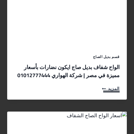
س
ا
ن
د
و
ت
ش
ب
ا
قسم بديل الصاج
ن
ل
الواح شفاف بديل صاج ايكون نضارات بأسعار
ف
مميزة في مصر | شركة الهواري 01012777444
ي
م
ا
المزيد
ص
ل
ر
و
ب
ا
أ
ح
ع
ش
ل
ف
ى
ا
ج