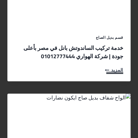
قسم بديل الصاج
خدمة تركيب الساندوتش بانل في مصر بأعلى
جودة | شركة الهواري 01012777444
خ
المزيد
د
م
ة
ت
ر
ك
ي
ب
ا
ل