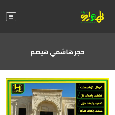
لتجاوز
لى
لمحتوى
حجر هاشمي هيصم