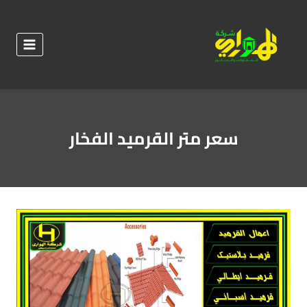
لتجاوز
لى
لمحتوى
سعر متر القرميد الفخار