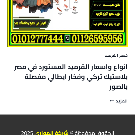
قسم القرميد
انواع واسعار القرميد المستورد في مصر
بلاستيك تركي وفخار ايطالي مفصلة
بالصور
انواع
المزيد
واسعار
القرميد
المستورد
في
مصر
الحقوق محفوظة ©
شركة الهوارى
2025